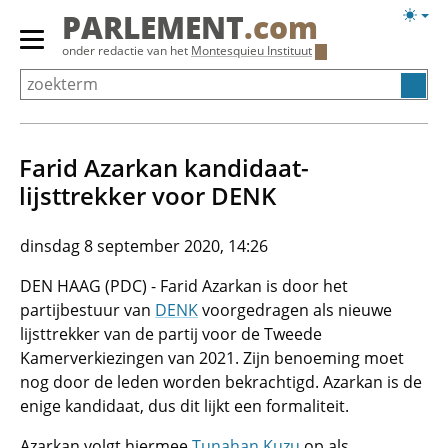
Overslaan
Licht
PARLEMENT
.com
en
weerg
Primair
onder redactie van het
Montesquieu Instituut
naar
menu
de
tonen/verbergen
inhoud
gaan
Farid Azarkan kandidaat-
lijsttrekker voor DENK
dinsdag 8 september 2020, 14:26
DEN HAAG (PDC) - Farid Azarkan is door het
partijbestuur van
DENK
voorgedragen als nieuwe
lijsttrekker van de partij voor de Tweede
Kamerverkiezingen van 2021. Zijn benoeming moet
nog door de leden worden bekrachtigd. Azarkan is de
enige kandidaat, dus dit lijkt een formaliteit.
Azarkan volgt hiermee
Tunahan Kuzu
op als