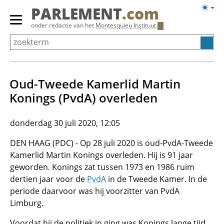
Overslaan
Licht
PARLEMENT
.com
en
weerg
Primair
onder redactie van het
Montesquieu Instituut
naar
menu
de
tonen/verbergen
inhoud
gaan
Oud-Tweede Kamerlid Martin
Konings (PvdA) overleden
donderdag 30 juli 2020, 12:05
DEN HAAG (PDC) - Op 28 juli 2020 is oud-PvdA-Tweede
Kamerlid Martin Konings overleden. Hij is 91 jaar
geworden. Konings zat tussen 1973 en 1986 ruim
dertien jaar voor de
PvdA
in de Tweede Kamer. In de
periode daarvoor was hij voorzitter van PvdA
Limburg.
Voordat hij de politiek in ging was Konings lange tijd