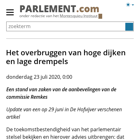
Overslaan
Licht
PARLEMENT
.com
en
weerg
Primair
onder redactie van het
Montesquieu Instituut
naar
menu
de
tonen/verbergen
inhoud
gaan
Het overbruggen van hoge dijken
en lage drempels
donderdag 23 juli 2020, 0:00
Een stand van zaken van de aanbevelingen van de
commissie Remkes
Update van een op 29 juni in De Hofvijver verschenen
artikel
De toekomstbestendigheid van het parlementair
stelsel bekijken en hierover advies uitbrengen: dat