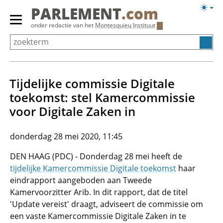
Overslaan
Licht
PARLEMENT
.com
en
weerg
Primair
onder redactie van het
Montesquieu Instituut
naar
menu
de
tonen/verbergen
inhoud
gaan
Tijdelijke commissie Digitale
toekomst: stel Kamercommissie
voor Digitale Zaken in
donderdag 28 mei 2020, 11:45
DEN HAAG (PDC) - Donderdag 28 mei heeft de
tijdelijke Kamercommissie Digitale toekomst
haar
eindrapport aangeboden aan Tweede
Kamervoorzitter Arib. In dit rapport, dat de titel
'Update vereist' draagt, adviseert de commissie om
een vaste Kamercommissie Digitale Zaken in te