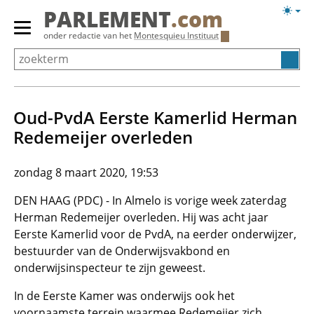
Overslaan
Licht
PARLEMENT
.com
en
weerg
Primair
onder redactie van het
Montesquieu Instituut
naar
menu
de
tonen/verbergen
inhoud
gaan
Oud-PvdA Eerste Kamerlid Herman
Redemeijer overleden
zondag 8 maart 2020, 19:53
DEN HAAG (PDC) - In Almelo is vorige week zaterdag
Herman Redemeijer overleden. Hij was acht jaar
Eerste Kamerlid voor de PvdA, na eerder onderwijzer,
bestuurder van de Onderwijsvakbond en
onderwijsinspecteur te zijn geweest.
In de Eerste Kamer was onderwijs ook het
voornaamste terrein waarmee Redemeijer zich