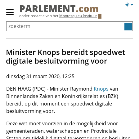
Overslaan
Licht
PARLEMENT
.com
en
weerg
Primair
onder redactie van het
Montesquieu Instituut
naar
menu
de
tonen/verbergen
inhoud
gaan
Minister Knops bereidt spoedwet
digitale besluitvorming voor
dinsdag 31 maart 2020, 12:25
DEN HAAG (PDC) - Minister Raymond
Knops
van
Binnenlandse Zaken en Koninkrijksrelaties (BZK)
bereidt op dit moment een spoedwet digitale
besluitvorming voor.
Deze wet moet voorzien in de mogelijkheid voor
gemeenteraden, waterschappen en Provinciale
Staten om tijdelijk digitaal te vergaderen en besluiten