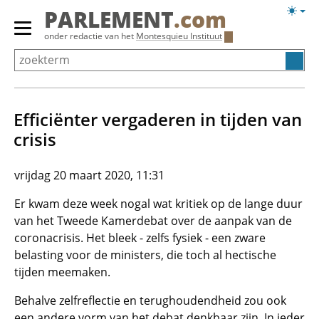
Overslaan
Licht
PARLEMENT
.com
en
weerg
Primair
onder redactie van het
Montesquieu Instituut
naar
menu
de
tonen/verbergen
inhoud
gaan
Efficiënter vergaderen in tijden van
crisis
vrijdag 20 maart 2020, 11:31
Er kwam deze week nogal wat kritiek op de lange duur
van het Tweede Kamerdebat over de aanpak van de
coronacrisis. Het bleek - zelfs fysiek - een zware
belasting voor de ministers, die toch al hectische
tijden meemaken.
Behalve zelfreflectie en terughoudendheid zou ook
een andere vorm van het debat denkbaar zijn. In ieder