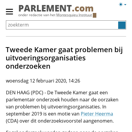
Overslaan
Licht
PARLEMENT
.com
en
weerg
Primair
onder redactie van het
Montesquieu Instituut
naar
menu
de
tonen/verbergen
inhoud
gaan
Tweede Kamer gaat problemen bij
uitvoeringsorganisaties
onderzoeken
woensdag 12 februari 2020, 14:26
DEN HAAG (PDC) - De Tweede Kamer gaat een
parlementair onderzoek houden naar de oorzaken
van problemen bij uitvoeringsorganisaties. In
september 2019 is een motie van
Pieter Heerma
(CDA) over dit onderzoeksvoorstel aangenomen.