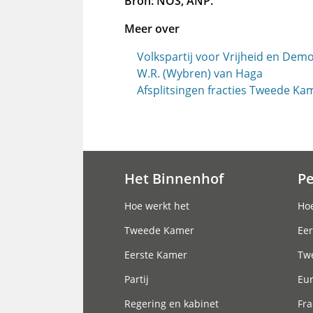
Bron: NOS, ANP.
Meer over
Volkspartij voor Vrijheid en Demo
W.R. (Wybren) van Haga
Afsplitsingen fracties Tweede Ka
Het Binnenhof
P
Hoofdnavigatie
Hoe werkt het
Hoe
Tweede Kamer
Eer
Eerste Kamer
Tw
Partij
Eu
Regering en kabinet
Fra