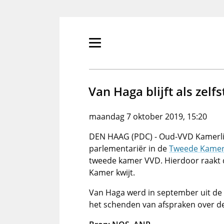
Overslaan
en
naar
de
Primair
inhoud
menu
gaan
tonen/verbergen
Van Haga blijft als zelf
maandag 7 oktober 2019, 15:20
DEN HAAG (PDC) - Oud-VVD Kamerl
parlementariër in de
Tweede Kame
tweede kamer VVD. Hierdoor raakt 
Kamer kwijt.
Van Haga werd in september uit de
het schenden van afspraken over de