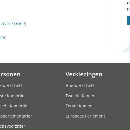
d
n
cratie (VVD)
mer
ersonen
Verkiezingen
 werkt het?
Hoe werkt het?
ste Kamerlid
Tweede Kamer
eede Kamerlid
Eerste Kamer
roparlementariër
Europees Parlement
ctievoorzitter