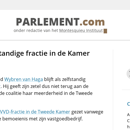
PARLEMENT
.com
onder redactie van het
Montesquieu Instituut
standige fractie in de Kamer
id
Wybren van Haga
blijft als zelfstandig
r
. Hij geeft zijn zetel dus niet terug aan de
de coalitie haar meerderheid in de Tweede
C
VVD-fractie in de Tweede Kamer
gezet vanwege
A
 bemoeienis met zijn vastgoedbedrijf.
C
h