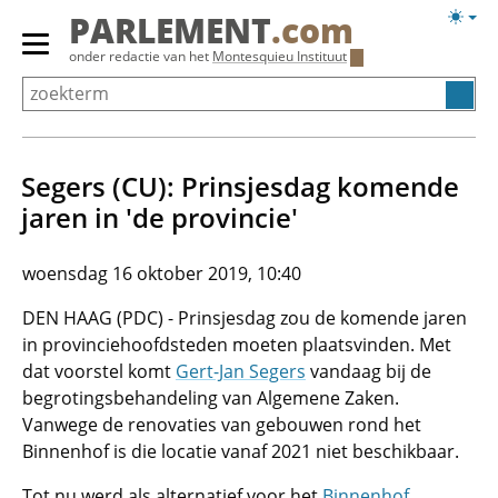
Overslaan
Licht
PARLEMENT
.com
en
weerg
Primair
onder redactie van het
Montesquieu Instituut
naar
menu
de
tonen/verbergen
inhoud
gaan
Segers (CU): Prinsjesdag komende
jaren in 'de provincie'
woensdag 16 oktober 2019, 10:40
DEN HAAG (PDC) - Prinsjesdag zou de komende jaren
in provinciehoofdsteden moeten plaatsvinden. Met
dat voorstel komt
Gert-Jan Segers
vandaag bij de
begrotingsbehandeling van Algemene Zaken.
Vanwege de renovaties van gebouwen rond het
Binnenhof is die locatie vanaf 2021 niet beschikbaar.
Tot nu werd als alternatief voor het
Binnenhof