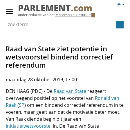
Overslaan
Licht
PARLEMENT
.com
en
weerg
Primair
onder redactie van het
Montesquieu Instituut
naar
menu
de
tonen/verbergen
inhoud
gaan
Raad van State ziet potentie in
wetsvoorstel bindend correctief
referendum
maandag 28 oktober 2019, 17:00
DEN HAAG (PDC) - De
Raad van State
reageert
overwegend positief op het voorstel van
Ronald van
Raak
(
SP
) om een bindend correctief referendum in te
voeren, maar geeft aan dat de motivatie beter moet.
Van Raak diende begin dit jaar een
initiatiefwetsvoorstel
in. De Raad van State