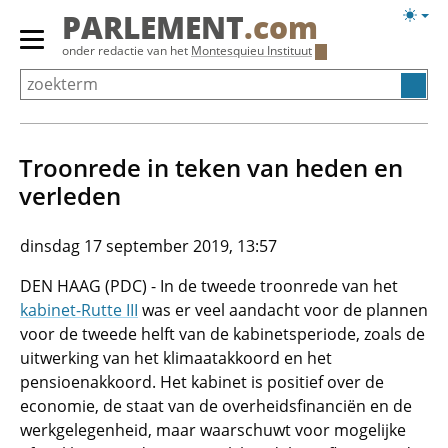
Overslaan
Licht
PARLEMENT
.com
en
weerg
Primair
onder redactie van het
Montesquieu Instituut
naar
menu
de
tonen/verbergen
inhoud
gaan
Troonrede in teken van heden en
verleden
dinsdag 17 september 2019, 13:57
DEN HAAG (PDC) - In de tweede troonrede van het
kabinet-Rutte III
was er veel aandacht voor de plannen
voor de tweede helft van de kabinetsperiode, zoals de
uitwerking van het klimaatakkoord en het
pensioenakkoord. Het kabinet is positief over de
economie, de staat van de overheidsfinanciën en de
werkgelegenheid, maar waarschuwt voor mogelijke