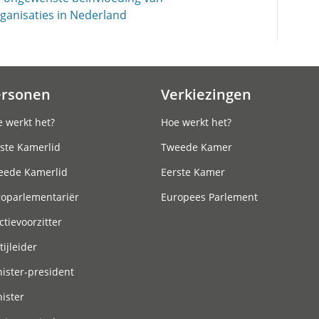
rganisaties in Nederland
ersonen
Verkiezingen
 werkt het?
Hoe werkt het?
ste Kamerlid
Tweede Kamer
eede Kamerlid
Eerste Kamer
roparlementariër
Europees Parlement
ctievoorzitter
tijleider
ister-president
ister