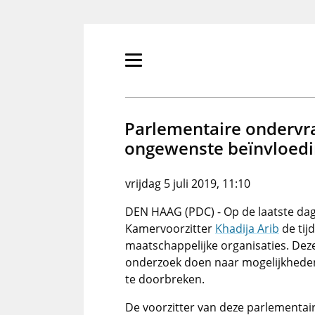
Overslaan
en
naar
de
Primair
inhoud
menu
gaan
tonen/verbergen
Parlementaire ondervr
ongewenste beïnvloedin
vrijdag 5 juli 2019, 11:10
DEN HAAG (PDC) - Op de laatste da
Kamervoorzitter
Khadija Arib
de tij
maatschappelijke organisaties. De
onderzoek doen naar mogelijkheden 
te doorbreken.
De voorzitter van deze parlementa