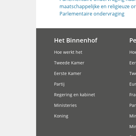
maatschappelijke en religieuze o
Parlementaire ondervraging
Het Binnenhof
P
Hoofdnavigatie
Hoe werkt het
Hoe
Tweede Kamer
Eer
Eerste Kamer
Tw
Partij
Eu
Regering en kabinet
Fra
Ministeries
Par
Koning
Min
Min