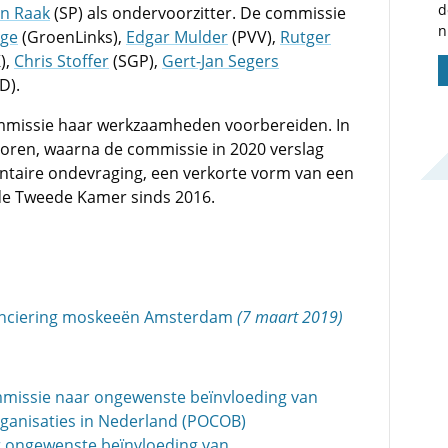
d
an Raak
(SP) als ondervoorzitter. De commissie
n
rge
(GroenLinks),
Edgar Mulder
(PVV),
Rutger
),
Chris Stoffer
(SGP),
Gert-Jan Segers
D).
ommissie haar werkzaamheden voorbereiden. In
oren, waarna de commissie in 2020 verslag
ntaire ondevraging, een verkorte vorm van een
 de Tweede Kamer sinds 2016.
nanciering moskeeën Amsterdam
(7 maart 2019)
missie naar ongewenste beïnvloeding van
rganisaties in Nederland (POCOB)
r ongewenste beïnvloeding van