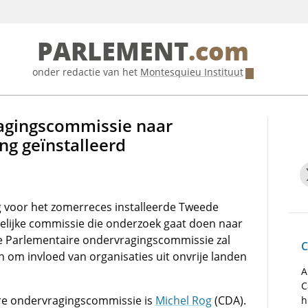
PARLEMENT
.com
onder redactie van het
Montesquieu Instituut
agingscommissie naar
g geïnstalleerd
g voor het zomerreces installeerde Tweede
delijke commissie die onderzoek gaat doen naar
ze Parlementaire ondervragingscommissie zal
C
om invloed van organisaties uit onvrije landen
A
C
ire ondervragingscommissie is
Michel Rog
(CDA).
h