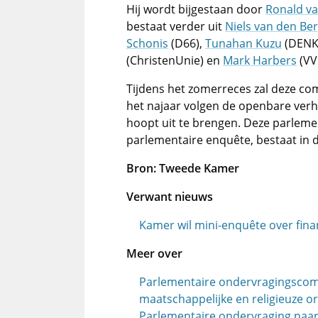
Hij wordt bijgestaan door
Ronald v
bestaat verder uit
Niels van den Be
Schonis
(D66),
Tunahan Kuzu
(DENK
(ChristenUnie) en
Mark Harbers
(VV
Tijdens het zomerreces zal deze c
het najaar volgen de openbare verh
hoopt uit te brengen. Deze parleme
parlementaire enquête, bestaat in
Bron: Tweede Kamer
Verwant nieuws
Kamer wil mini-enquête over fi
Meer over
Parlementaire ondervragingscom
maatschappelijke en religieuze o
Parlementaire ondervraging naa