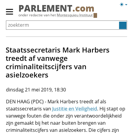
Overslaan
Licht
PARLEMENT
.com
en
weerg
Primair
onder redactie van het
Montesquieu Instituut
naar
menu
de
tonen/verbergen
inhoud
gaan
Staatssecretaris Mark Harbers
treedt af vanwege
criminaliteitscijfers van
asielzoekers
dinsdag 21 mei 2019, 18:30
DEN HAAG (PDC) - Mark Harbers treedt af als
staatssecretaris van
Justitie en Veiligheid
. Hij stapt op
vanwege fouten die onder zijn verantwoordelijkheid
zijn gemaakt bij het naar buiten brengen van
criminaliteitscijfers van asielzoekers. Die cijfers zijn