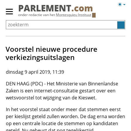
Overslaan
Licht
PARLEMENT
.com
en
weerg
Primair
onder redactie van het
Montesquieu Instituut
naar
menu
de
tonen/verbergen
inhoud
gaan
Voorstel nieuwe procedure
verkiezingsuitslagen
dinsdag 9 april 2019, 11:39
DEN HAAG (PDC) - Het Ministerie van Binnenlandse
Zaken is een internet-consultatie gestart over een
wetsvoorstel tot wijziging van de Kieswet.
In het voorstel staat onder meer dat stemmen eerst
per kieslijst geteld zullen worden. De dag erna worden
op een centrale locatie de stemmen op kandidaten
geteld. Nu gebeurt dat nog tegelijkertijd.