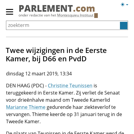
Overslaan
Licht
PARLEMENT
.com
en
weerg
Primair
onder redactie van het
Montesquieu Instituut
naar
menu
de
tonen/verbergen
inhoud
gaan
Twee wijzigingen in de Eerste
Kamer, bij D66 en PvdD
dinsdag 12 maart 2019, 13:34
DEN HAAG (PDC) -
Christine Teunissen
is
teruggekeerd in Eerste Kamer. Zij verliet de Senaat
voor drieënhalve maand om Tweede Kamerlid
Marianne Thieme
gedurende haar ziekteverlof te
vervangen. Thieme keerde op 31 januari terug in de
Tweede Kamer.
De plaats van Teunissen in de Eerste Kamer werd de