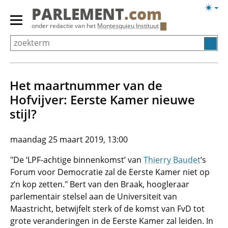
Overslaan
Licht
PARLEMENT
.com
en
weerg
Primair
onder redactie van het
Montesquieu Instituut
naar
menu
de
tonen/verbergen
inhoud
gaan
Het maartnummer van de
Hofvijver: Eerste Kamer nieuwe
stijl?
maandag 25 maart 2019, 13:00
"De ‘LPF-achtige binnenkomst’ van
Thierry Baudet
’s
Forum voor Democratie zal de Eerste Kamer niet op
z’n kop zetten." Bert van den Braak, hoogleraar
parlementair stelsel aan de Universiteit van
Maastricht, betwijfelt sterk of de komst van FvD tot
grote veranderingen in de Eerste Kamer zal leiden. In