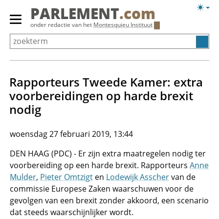
Overslaan
Licht
PARLEMENT
.com
en
weerg
Primair
onder redactie van het
Montesquieu Instituut
naar
menu
de
tonen/verbergen
inhoud
gaan
Rapporteurs Tweede Kamer: extra
voorbereidingen op harde brexit
nodig
woensdag 27 februari 2019, 13:44
DEN HAAG (PDC) - Er zijn extra maatregelen nodig ter
voorbereiding op een harde brexit. Rapporteurs
Anne
Mulder
,
Pieter Omtzigt
en
Lodewijk Asscher
van de
commissie Europese Zaken waarschuwen voor de
gevolgen van een brexit zonder akkoord, een scenario
dat steeds waarschijnlijker wordt.