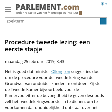
Overslaan
Licht
PARLEMENT
.com
en
weerg
Primair
onder redactie van het
Montesquieu Instituut
naar
menu
de
tonen/verbergen
inhoud
gaan
Procedure tweede lezing: een
eerste stapje
maandag 25 februari 2019, 8:43
Het is goed dat minister
Ollongron
suggesties doet
om de procedure voor de tweede lezing van de
Grondwet van onduidelijkheden te ontdoen. Zij stelt
de Tweede Kamer bijvoorbeeld voor de
Kamervoorzitter de bevoegdheid te geven desnoods
zelf het tweedelezingsvoorstel in te dienen, om te
voorkomen dat onduidelijkheid ontstaat over het