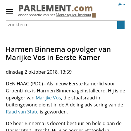
Overslaan
Licht
PARLEMENT
.com
en
weerg
Primair
onder redactie van het
Montesquieu Instituut
naar
menu
de
tonen/verbergen
inhoud
gaan
Harmen Binnema opvolger van
Marijke Vos in Eerste Kamer
dinsdag 2 oktober 2018, 13:59
DEN HAAG (PDC) - Als nieuw Eerste Kamerlid voor
GroenLinks is Harmen Binnema geïnstalleerd. Hij is de
opvolger van
Marijke Vos
, die staatsraad in
buitengewone dienst in de Afdeling advisering van de
Raad van State
is geworden.
De heer Binnema is docent bestuur en beleid aan de
Universiteit Utrecht. Hij was eerder Statenlid in