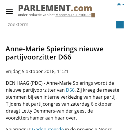
Overslaan
Licht
PARLEMENT
.com
en
weerg
Primair
onder redactie van het
Montesquieu Instituut
naar
menu
de
tonen/verbergen
inhoud
gaan
Anne-Marie Spierings nieuwe
partijvoorzitter D66
vrijdag 5 oktober 2018, 11:21
DEN HAAG (PDC) - Anne-Marie Spierings wordt de
nieuwe partijvoorzitter van
D66
. Zij kreeg de meeste
stemmen bij een interne verkiezing van haar partij.
Tijdens het partijcongres van zaterdag 6 oktober
draagt Letty Demmers-van der geest de
voorzittershamer aan haar over.
Spierings is
Gedeputeerde
in de provincie Noord-