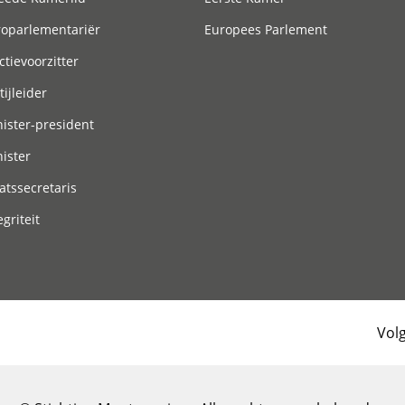
roparlementariër
Europees Parlement
ctievoorzitter
tijleider
ister-president
ister
atssecretaris
egriteit
Vol