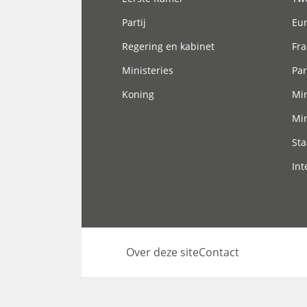
Partij
Eu
Regering en kabinet
Fra
Ministeries
Par
Koning
Min
Min
Sta
Int
Over deze site
Contact
Footer