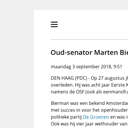
Overslaan
en
naar
de
Primair
inhoud
menu
gaan
tonen/verbergen
Oud-senator Marten Bi
maandag 3 september 2018, 9:51
DEN HAAG (PDC) - Op 27 augustus jl.
overleden. Hij was acht jaar Eerste 
namens de OSF (ook als eenmansfra
Bierman was een bekend Amsterdams p
met succes in voor het openhouden v
politieke partij
De Groenen
en was i
Ook was hij vier jaar wethouder va