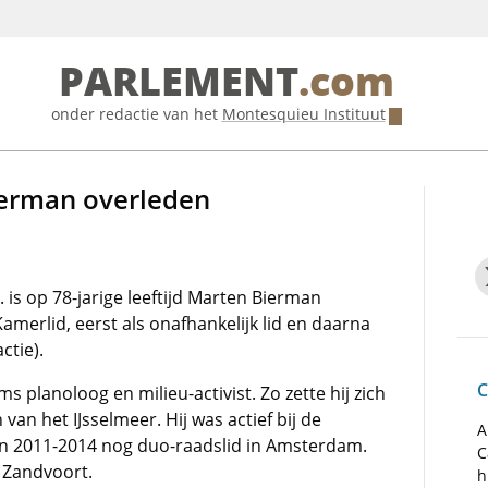
PARLEMENT
.com
onder redactie van het
Montesquieu Instituut
erman overleden
 is op 78-jarige leeftijd Marten Bierman
Kamerlid, eerst als onafhankelijk lid en daarna
ctie).
C
lanoloog en milieu-activist. Zo zette hij zich
an het IJsselmeer. Hij was actief bij de
A
n 2011-2014 nog duo-raadslid in Amsterdam.
C
n Zandvoort.
h