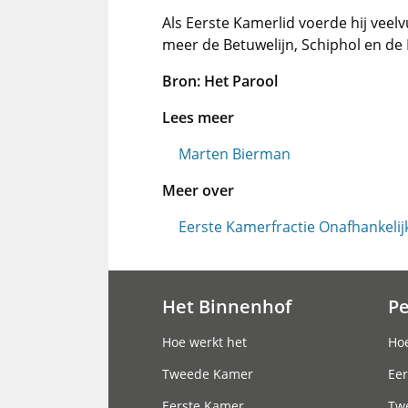
Als Eerste Kamerlid voerde hij veel
meer de Betuwelijn, Schiphol en de 
Bron: Het Parool
Lees meer
Marten Bierman
Meer over
Eerste Kamerfractie Onafhankelijk
Het Binnenhof
P
Hoofdnavigatie
Hoe werkt het
Hoe
Tweede Kamer
Eer
Eerste Kamer
Tw