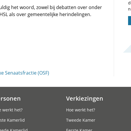
d
vuldig het woord, zowel bij debatten over onder
n
HSL als over gemeentelijke herindelingen.
e Senaatsfractie (OSF)
ersonen
Verkiezingen
 werkt het?
Hoe werkt het?
ste Kamerlid
Tweede Kamer
eede Kamerlid
Eerste Kamer