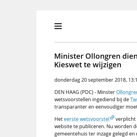
Overslaan
en
naar
de
Primair
inhoud
menu
gaan
tonen/verbergen
Minister Ollongren die
Kieswet te wijzigen
donderdag 20 september 2018, 13:
DEN HAAG (PDC) - Minster
Ollongre
wetsvoorstellen ingediend bij de
Tw
transparanter en eenvoudiger moet
Het
eerste wetsvoorstel
verplicht
website te publiceren. Nu worden de
gemeentehuis ter inzage gelegd en 