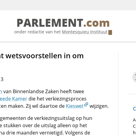
PARLEMENT
.com
onder redactie van het
Montesquieu Instituut
nt wetsvoorstellen in om
13
n
van Binnenlandse Zaken heeft twee
eede Kamer
die het verkiezingsproces
en maken. Zij wil daartoe de
Kieswet
wijzigen.
C
 gemeenten de verkiezingsuitslag op hun
A
 stukken over de uitslag alleen op het
C
na drie maanden vernietigd. Volgens de
h