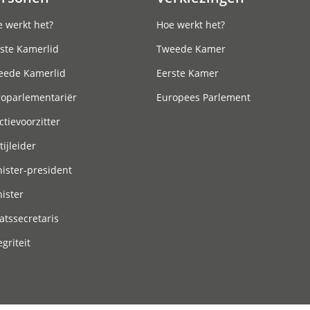
 werkt het?
Hoe werkt het?
ste Kamerlid
Tweede Kamer
eede Kamerlid
Eerste Kamer
roparlementariër
Europees Parlement
ctievoorzitter
tijleider
ister-president
ister
atssecretaris
egriteit