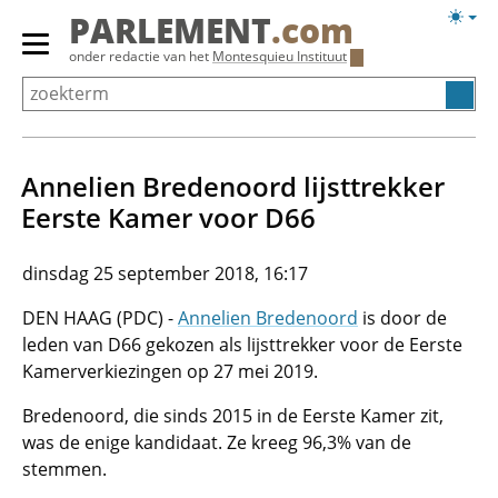
Overslaan
Licht
PARLEMENT
.com
en
weerg
Primair
onder redactie van het
Montesquieu Instituut
naar
menu
de
tonen/verbergen
inhoud
gaan
Annelien Bredenoord lijsttrekker
Eerste Kamer voor D66
dinsdag 25 september 2018, 16:17
DEN HAAG (PDC) -
Annelien Bredenoord
is door de
leden van D66 gekozen als lijsttrekker voor de Eerste
Kamerverkiezingen op 27 mei 2019.
Bredenoord, die sinds 2015 in de Eerste Kamer zit,
was de enige kandidaat. Ze kreeg 96,3% van de
stemmen.