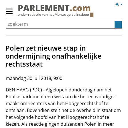
Overslaan
Licht
PARLEMENT
.com
en
weerg
Primair
onder redactie van het
Montesquieu Instituut
naar
menu
de
tonen/verbergen
inhoud
gaan
Polen zet nieuwe stap in
ondermijning onafhankelijke
rechtsstaat
maandag 30 juli 2018, 9:00
DEN HAAG (PDC) - Afgelopen donderdag nam het
Poolse parlement een wet aan die het eenvoudiger
maakt om rechters van het Hooggerechtshof te
ontslaan. Bovendien stelt het de overheid in staat om
het volgende hoofd van het Hooggerechtshof te
kiezen. Als reactie gingen duizenden Polen in meer