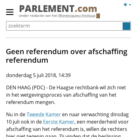
Overslaan
Licht
PARLEMENT
.com
en
weerg
Primair
onder redactie van het
Montesquieu Instituut
naar
menu
de
tonen/verbergen
inhoud
gaan
Geen referendum over afschaffing
referendum
donderdag 5 juli 2018, 14:39
DEN HAAG (PDC) - De Haagse rechtbank wil zich niet
in het wetgevingsproces van afschaffing van het
referendum mengen.
Nu in de
Tweede Kamer
en naar verwachting dinsdag
10 juli ook in de
Eerste Kamer
, een meerderheid voor
afschaffing van het referendum is, willen de rechters
hier niet tegenin gaan. Zij vinden dat de beslissing