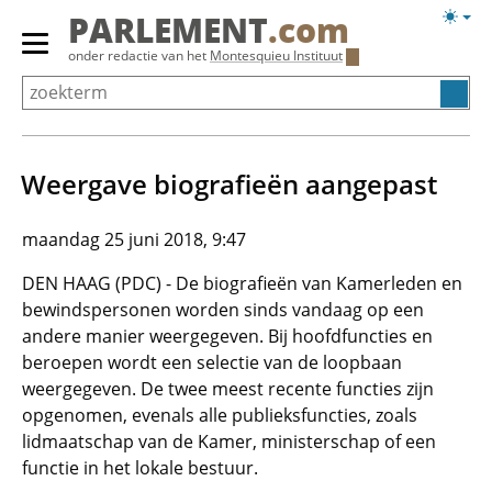
Overslaan
Licht
PARLEMENT
.com
en
weerg
Primair
onder redactie van het
Montesquieu Instituut
naar
menu
de
tonen/verbergen
inhoud
gaan
Weergave biografieën aangepast
maandag 25 juni 2018, 9:47
DEN HAAG (PDC) - De biografieën van Kamerleden en
bewindspersonen worden sinds vandaag op een
andere manier weergegeven. Bij hoofdfuncties en
beroepen wordt een selectie van de loopbaan
weergegeven. De twee meest recente functies zijn
opgenomen, evenals alle publieksfuncties, zoals
lidmaatschap van de Kamer, ministerschap of een
functie in het lokale bestuur.