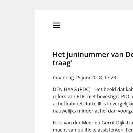
Overslaan
en
naar
de
Primair
inhoud
menu
gaan
tonen/verbergen
Het juninummer van De H
traag'
maandag 25 juni 2018, 13:23
DEN HAAG (PDC) - Het beeld dat kab
cijfers van PDC niet bevestigd. PDC
actief kabinet-Rutte III is in vergeli
nauwelijks minder actief dan voorg
Frits van der Meer en Gerrit Dijkstr
macht van politieke assistenten. F