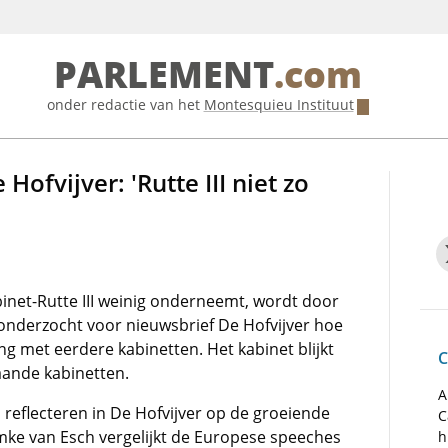
PARLEMENT
.com
onder redactie van het
Montesquieu Instituut
ofvijver: 'Rutte III niet zo
inet-Rutte III weinig onderneemt, wordt door
 onderzocht voor nieuwsbrief De Hofvijver hoe
jking met eerdere kabinetten. Het kabinet blijkt
C
aande kabinetten.
A
a reflecteren in De Hofvijver op de groeiende
C
emke van Esch vergelijkt de Europese speeches
h