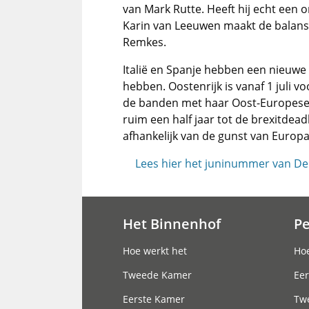
van Mark Rutte. Heeft hij echt een
Karin van Leeuwen maakt de balans
Remkes.
Italië en Spanje hebben een nieuwe
hebben. Oostenrijk is vanaf 1 juli vo
de banden met haar Oost-Europese
ruim een half jaar tot de brexitdea
afhankelijk van de gunst van Europa
Lees hier het juninummer van De 
Het Binnenhof
P
Hoofdnavigatie
Hoe werkt het
Hoe
Tweede Kamer
Eer
Eerste Kamer
Tw