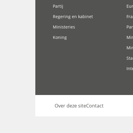
Partij
Eu
Regering en kabinet
Fra
Ministeries
Par
Koning
Min
Min
Sta
Int
Over deze site
Contact
Footer