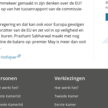
d
 ommekeer gemaakt in zijn denken over de EU?
n
 op van het tussenrapport van de commissie-
 regering en dat kan ook voor Europa gevolgen
orzitter van de EU en zet vol in op veiligheid en
 buren. Prashant Sabharwal maakt met nog
dline de balans op: premier May is meer dan ooit
.
Hofvijver
ersonen
Verkiezingen
 werkt het?
Hoe werkt het?
ste Kamerlid
Tweede Kamer
eede Kamerlid
Eerste Kamer