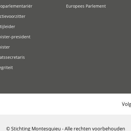
roparlementariër
Europees Parlement
ctievoorzitter
tijleider
ister-president
ister
atssecretaris
egriteit
Vol
© Stichting Montesquieu - Alle rechten voorbehouden