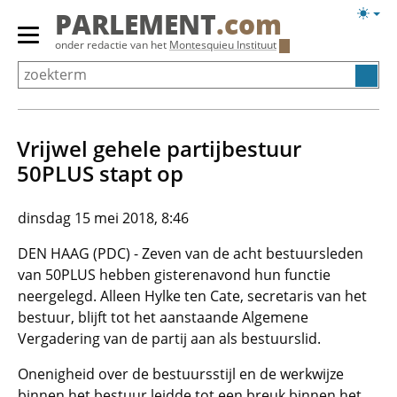
Overslaan
Licht
PARLEMENT
.com
en
weerg
Primair
onder redactie van het
Montesquieu Instituut
naar
menu
de
tonen/verbergen
inhoud
gaan
Vrijwel gehele partijbestuur
50PLUS stapt op
dinsdag 15 mei 2018, 8:46
DEN HAAG (PDC) - Zeven van de acht bestuursleden
van 50PLUS hebben gisterenavond hun functie
neergelegd. Alleen Hylke ten Cate, secretaris van het
bestuur, blijft tot het aanstaande Algemene
Vergadering van de partij aan als bestuurslid.
Onenigheid over de bestuursstijl en de werkwijze
binnen het bestuur leidde tot een breuk binnen het