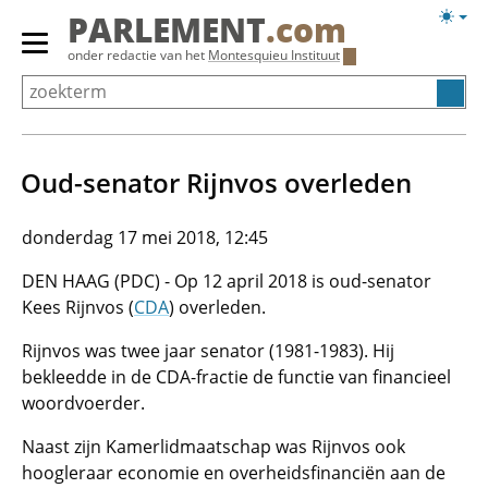
Overslaan
Licht
PARLEMENT
.com
en
weerg
Primair
onder redactie van het
Montesquieu Instituut
naar
menu
de
tonen/verbergen
inhoud
gaan
Oud-senator Rijnvos overleden
donderdag 17 mei 2018, 12:45
DEN HAAG (PDC) - Op 12 april 2018 is oud-senator
Kees Rijnvos (
CDA
) overleden.
Rijnvos was twee jaar senator (1981-1983). Hij
bekleedde in de CDA-fractie de functie van financieel
woordvoerder.
Naast zijn Kamerlidmaatschap was Rijnvos ook
hoogleraar economie en overheidsfinanciën aan de