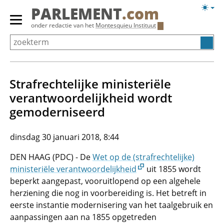
Overslaan
Licht
PARLEMENT
.com
en
weerg
Primair
onder redactie van het
Montesquieu Instituut
naar
menu
de
tonen/verbergen
inhoud
gaan
Strafrechtelijke ministeriële
verantwoordelijkheid wordt
gemoderniseerd
dinsdag 30 januari 2018, 8:44
DEN HAAG (PDC) - De
Wet op de (strafrechtelijke)
ministeriële verantwoordelijkheid
uit 1855 wordt
beperkt aangepast, vooruitlopend op een algehele
herziening die nog in voorbereiding is. Het betreft in
eerste instantie modernisering van het taalgebruik en
aanpassingen aan na 1855 opgetreden