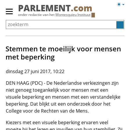
Overslaan
Licht
PARLEMENT
.com
en
weerg
Primair
onder redactie van het
Montesquieu Instituut
naar
menu
de
tonen/verbergen
inhoud
gaan
Stemmen te moeilijk voor mensen
met beperking
dinsdag 27 juni 2017, 10:22
DEN HAAG (PDC) - De Nederlandse verkiezingen zijn
niet genoeg toegankelijk voor mensen met een
visuele beperking en mensen met een verstandelijke
beperking. Dat blijkt uit een onderzoek door het
College voor de Rechten van de Mens.
Kiezers met een visuele beperking ervaren veel
moeite bij het lezen en invullen van hun stembiljet. Zij