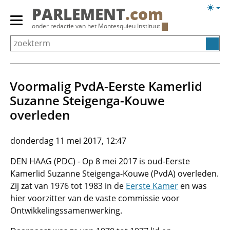
Overslaan
Licht
PARLEMENT
.com
en
weerg
Primair
onder redactie van het
Montesquieu Instituut
naar
menu
de
tonen/verbergen
inhoud
gaan
Voormalig PvdA-Eerste Kamerlid
Suzanne Steigenga-Kouwe
overleden
donderdag 11 mei 2017, 12:47
DEN HAAG (PDC) - Op 8 mei 2017 is oud-Eerste
Kamerlid Suzanne Steigenga-Kouwe (PvdA) overleden.
Zij zat van 1976 tot 1983 in de
Eerste Kamer
en was
hier voorzitter van de vaste commissie voor
Ontwikkelingssamenwerking.