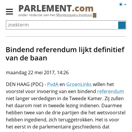
Overslaan
Licht
PARLEMENT
.com
en
weerg
Primair
onder redactie van het
Montesquieu Instituut
naar
menu
de
tonen/verbergen
inhoud
gaan
Bindend referendum lijkt definitief
van de baan
maandag 22 mei 2017, 14:26
DEN HAAG (PDC) -
PvdA
en
GroenLinks
willen het
voorstel voor invoering van een bindend
referendum
niet langer verdedigen in de Tweede Kamer. Zij zullen
het daarom niet in tweede lezing indienen. Daarmee
hebben twee van de drie partijen die het wetsvoorstel
hebben ingediend, zich teruggetrokken. Het is voor
het eerst in de parlementaire geschiedenis dat