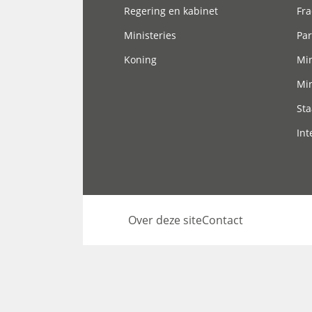
Regering en kabinet
Fra
Ministeries
Par
Koning
Min
Min
Sta
Int
Over deze site
Contact
Footer