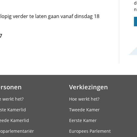
d
n
lopig verder te laten gaan vanaf dinsdag 18
7
ersonen
Verkiezingen
 werkt het?
Hoe werkt het?
ste Kamerlid
Tweede Kamer
eede Kamerlid
Eerste Kamer
roparlementariër
Europees Parlement