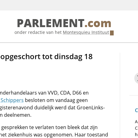
PARLEMENT
.com
onder redactie van het
Montesquieu Instituut
opgeschort tot dinsdag 18
onderhandelaars van VVD, CDA, D66 en
 Schippers
besloten om vandaag geen
gisterenavond duidelijk werd dat GroenLinks-
C
an deelnemen.
A
gesprekken te verlaten toen bleek dat zijn
C
et ziekenhuis was opgenomen. Haar toestand
h