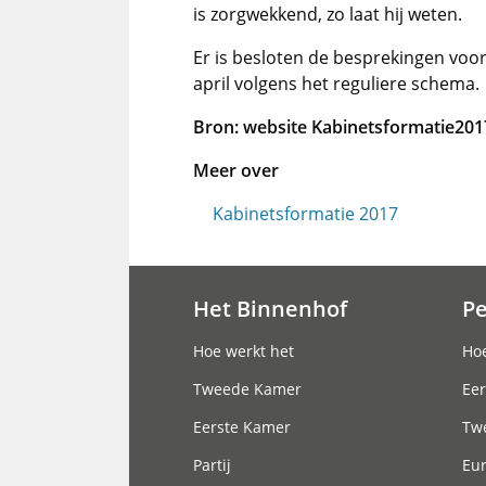
is zorgwekkend, zo laat hij weten.
Er is besloten de besprekingen voor
april volgens het reguliere schema.
Bron: website Kabinetsformatie201
Meer over
Kabinetsformatie 2017
Het Binnenhof
P
Hoofdnavigatie
Hoe werkt het
Hoe
Tweede Kamer
Eer
Eerste Kamer
Tw
Partij
Eu