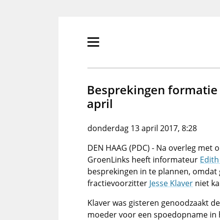
Overslaan
en
naar
de
Primair
inhoud
menu
gaan
tonen/verbergen
Besprekingen formatie 
april
donderdag 13 april 2017, 8:28
DEN HAAG (PDC) - Na overleg met 
GroenLinks heeft informateur
Edith
besprekingen in te plannen, omdat 
fractievoorzitter
Jesse Klaver
niet k
Klaver was gisteren genoodzaakt de 
moeder voor een spoedopname in h