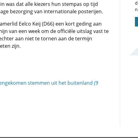
d
ein was dat alle kiezers hun stempas op tijd
n
ge bezorging van internationale posterijen.
erlid Eelco Keij (D66) een kort geding aan
mijn van een week om de officiële uitslag vast te
rechter aan niet te tornen aan de termijn
ten zijn.
nnengekomen stemmen uit het buitenland
(9