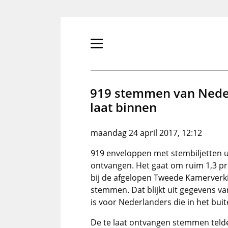
Overslaan
en
naar
de
Primair
inhoud
menu
gaan
tonen/verbergen
919 stemmen van Neder
laat binnen
maandag 24 april 2017, 12:12
919 enveloppen met stembiljetten uit
ontvangen. Het gaat om ruim 1,3 pr
bij de afgelopen Tweede Kamerverk
stemmen. Dat blijkt uit gegevens 
is voor Nederlanders die in het bu
De te laat ontvangen stemmen telde