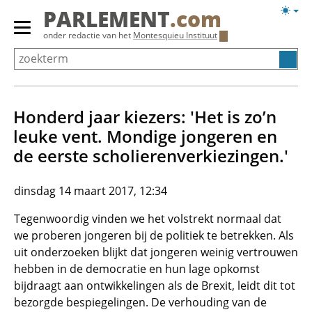
Overslaan
Licht
PARLEMENT
.com
en
weerg
Primair
onder redactie van het
Montesquieu Instituut
naar
menu
de
tonen/verbergen
inhoud
gaan
Honderd jaar kiezers: 'Het is zo’n
leuke vent. Mondige jongeren en
de eerste scholierenverkiezingen.'
dinsdag 14 maart 2017, 12:34
Tegenwoordig vinden we het volstrekt normaal dat
we proberen jongeren bij de politiek te betrekken. Als
uit onderzoeken blijkt dat jongeren weinig vertrouwen
hebben in de democratie en hun lage opkomst
bijdraagt aan ontwikkelingen als de Brexit, leidt dit tot
bezorgde bespiegelingen. De verhouding van de