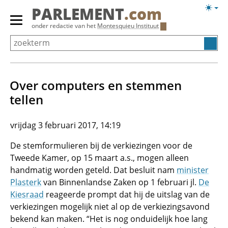
Overslaan
Licht
PARLEMENT
.com
en
weerg
Primair
onder redactie van het
Montesquieu Instituut
naar
menu
de
tonen/verbergen
inhoud
gaan
Over computers en stemmen
tellen
vrijdag 3 februari 2017, 14:19
De stemformulieren bij de verkiezingen voor de
Tweede Kamer, op 15 maart a.s., mogen alleen
handmatig worden geteld. Dat besluit nam
minister
Plasterk
van Binnenlandse Zaken op 1 februari jl.
De
Kiesraad
reageerde prompt dat hij de uitslag van de
verkiezingen mogelijk niet al op de verkiezingsavond
bekend kan maken. “Het is nog onduidelijk hoe lang