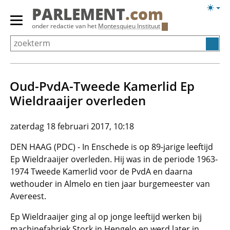
Overslaan
Licht
PARLEMENT
.com
en
weerg
Primair
onder redactie van het
Montesquieu Instituut
naar
menu
de
tonen/verbergen
inhoud
gaan
Oud-PvdA-Tweede Kamerlid Ep
Wieldraaijer overleden
zaterdag 18 februari 2017, 10:18
DEN HAAG (PDC) - In Enschede is op 89-jarige leeftijd
Ep Wieldraaijer overleden. Hij was in de periode 1963-
1974 Tweede Kamerlid voor de PvdA en daarna
wethouder in Almelo en tien jaar burgemeester van
Avereest.
Ep Wieldraaijer ging al op jonge leeftijd werken bij
machinefabriek Stork in Hengelo en werd later in