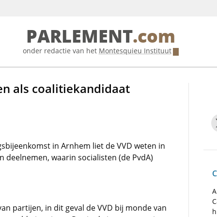
PARLEMENT
.com
onder redactie van het
Montesquieu Instituut
en als coalitiekandidaat
sbijeenkomst in Arnhem liet de VVD weten in
en deelnemen, waarin socialisten (de PvdA)
C
A
C
van partijen, in dit geval de VVD bij monde van
h