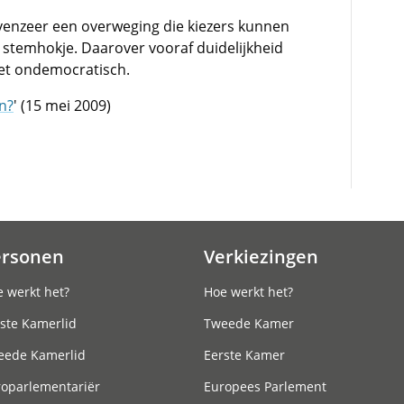
venzeer een overweging die kiezers kunnen
 stemhokje. Daarover vooraf duidelijkheid
iet ondemocratisch.
en?
' (15 mei 2009)
ersonen
Verkiezingen
 werkt het?
Hoe werkt het?
ste Kamerlid
Tweede Kamer
eede Kamerlid
Eerste Kamer
roparlementariër
Europees Parlement