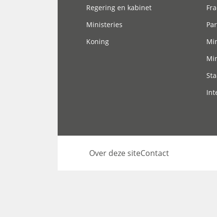
Regering en kabinet
Fra
Ministeries
Par
Koning
Min
Min
Sta
Int
Over deze site
Contact
Footer