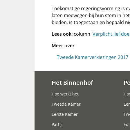
Toekomstige regeringsvorming is e
laten meewegen bij hun stem in het
bieden, is toegestaan en bepaald n
Lees ook:
column '
Verplicht lief do
Meer over
Tweede Kamerverkiezingen 2017
Het Binnenhof
P
Hoofdnavigatie
Hoe werkt het
Hoe
Tweede Kamer
Eer
Eerste Kamer
Tw
Partij
Eu