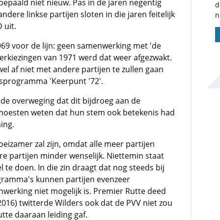
 bepaald niet nieuw. Pas in de jaren negentig
d
ndere linkse partijen sloten in die jaren feitelijk
n
 uit.
1969 voor de lijn: geen samenwerking met 'de
verkiezingen van 1971 werd dat weer afgezwakt.
el af niet met andere partijen te zullen gaan
sprogramma 'Keerpunt '72'.
 de overweging dat dit bijdroeg aan de
rs moesten weten dat hun stem ook betekenis had
ing.
eizamer zal zijn, omdat alle meer partijen
ere partijen minder wenselijk. Niettemin staat
l te doen. In die zin draagt dat nog steeds bij
ogramma's kunnen partijen evenzeer
erking niet mogelijk is. Premier Rutte deed
2016) twitterde Wilders ook dat de PVV niet zou
tte daaraan leiding gaf.