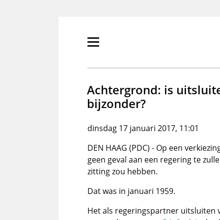
Overslaan
en
naar
de
Primair
inhoud
menu
gaan
tonen/verbergen
Achtergrond: is uitsluit
bijzonder?
dinsdag 17 januari 2017, 11:01
DEN HAAG (PDC) - Op een verkiezing
geen geval aan een regering te zull
zitting zou hebben.
Dat was in januari 1959.
Het als regeringspartner uitsluiten 