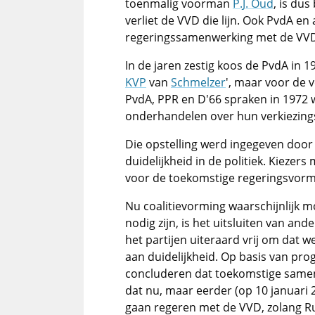
toenmalig voorman
P.J. Oud
, is dus
verliet de VVD die lijn. Ook PvdA en a
regeringssamenwerking met de VVD
In de jaren zestig koos de PvdA in 
KVP
van
Schmelzer
', maar voor de 
PvdA, PPR en D'66 spraken in 1972 w
onderhandelen over hun verkiezing
Die opstelling werd ingegeven door
duidelijkheid in de politiek. Kieze
voor de toekomstige regeringsvorm
Nu coalitievorming waarschijnlijk mo
nodig zijn, is het uitsluiten van and
het partijen uiteraard vrij om dat we
aan duidelijkheid. Op basis van pr
concluderen dat toekomstige samenw
dat nu, maar eerder (op 10 januari 
gaan regeren met de VVD, zolang Ru