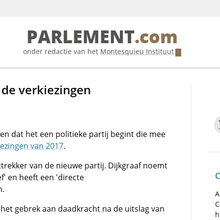
PARLEMENT
.com
onder redactie van het
Montesquieu Instituut
 de verkiezingen
n dat het een politieke partij begint die mee
ezingen van 2017
.
sttrekker van de nieuwe partij. Dijkgraaf noemt
C
ef' en heeft een 'directe
n.
A
C
 het gebrek aan daadkracht na de uitslag van
h