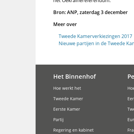
het Oekraïnereferendum.
Bron: ANP, zaterdag 3 december
Meer over
Tweede Kamerverkiezingen 2017
Nieuwe partijen in de Tweede Ka
Het Binnenhof
P
Hoofdnavigatie
Hoe werkt het
Hoe
Tweede Kamer
Eer
Eerste Kamer
Tw
Partij
Eu
Regering en kabinet
Fra