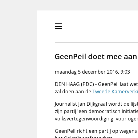
Overslaan
en
naar
de
Primair
inhoud
menu
gaan
tonen/verbergen
GeenPeil doet mee aan
maandag 5 december 2016, 9:03
DEN HAAG (PDC) - GeenPeil laat wete
zal doen aan de
Tweede Kamerverki
Journalist Jan Dijkgraaf wordt de lij
zijn partij 'een democratisch initiati
volksvertegenwoordiging' voor oge
GeenPeil richt een partij op wegens