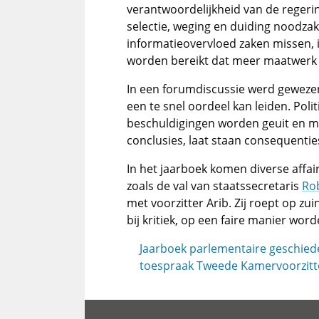
verantwoordelijkheid van de regerin
selectie, weging en duiding noodza
informatieovervloed zaken missen, i
worden bereikt dat meer maatwerk wo
In een forumdiscussie werd gewezen
een te snel oordeel kan leiden. Poli
beschuldigingen worden geuit en m
conclusies, laat staan consequenties
In het jaarboek komen diverse affai
zoals de val van staatssecretaris
Ro
met voorzitter Arib. Zij roept op zui
bij kritiek, op een faire manier word
Jaarboek parlementaire geschied
toespraak Tweede Kamervoorzitt