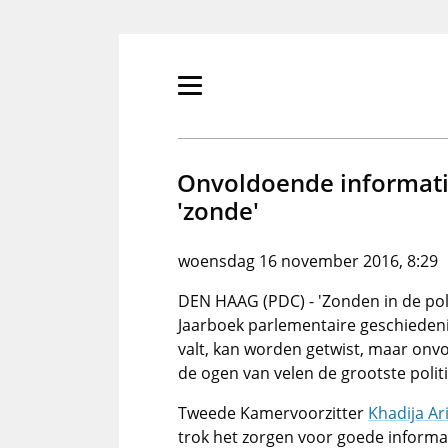
Overslaan
en
naar
de
Primair
inhoud
menu
gaan
tonen/verbergen
Onvoldoende informati
'zonde'
woensdag 16 november 2016, 8:29
DEN HAAG (PDC) - 'Zonden in de poli
Jaarboek parlementaire geschiedeni
valt, kan worden getwist, maar onvo
de ogen van velen de grootste polit
Tweede Kamervoorzitter
Khadija Ar
trok het zorgen voor goede informat