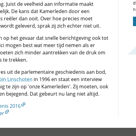
d
g. Juist de veelheid aan informatie maakt
n
kelijk. De kans dat Kamerleden door een
s reëler dan ooit. Over hoe precies moet
rdt geleverd, sprak zij zich echter niet uit.
 op het gevaar dat snelle berichtgeving ook tot
tici mogen best wat meer tijd nemen als er
oeten zich minder aantrekken van de druk om
 te trekken.
res uit de parlementaire geschiedenis aan bod,
bin Linschoten
in 1996 en staat een interview
nig te zijn op 'onze Kamerleden'. Zij moeten, ook
en bejegend. Dat gebeurt nu lang niet altijd.
enis 2016
er