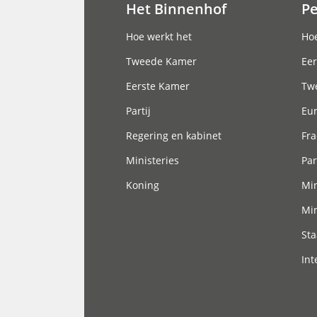
Het Binnenhof
P
Hoofdnavigatie
Hoe werkt het
Hoe
Tweede Kamer
Eer
Eerste Kamer
Tw
Partij
Eu
Regering en kabinet
Fra
Ministeries
Par
Koning
Min
Min
Sta
Int