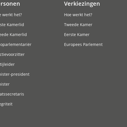
ersonen
Verkiezingen
 werkt het?
Hoe werkt het?
ste Kamerlid
Tweede Kamer
eede Kamerlid
Eerste Kamer
roparlementariër
Europees Parlement
ctievoorzitter
tijleider
ister-president
ister
atssecretaris
egriteit