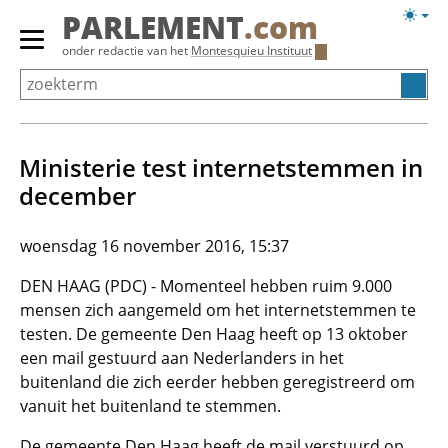
Overslaan
Licht
PARLEMENT
.com
en
weerg
Primair
onder redactie van het
Montesquieu Instituut
naar
menu
de
tonen/verbergen
inhoud
gaan
Ministerie test internetstemmen in
december
woensdag 16 november 2016, 15:37
DEN HAAG (PDC) - Momenteel hebben ruim 9.000
mensen zich aangemeld om het internetstemmen te
testen. De gemeente Den Haag heeft op 13 oktober
een mail gestuurd aan Nederlanders in het
buitenland die zich eerder hebben geregistreerd om
vanuit het buitenland te stemmen.
De gemeente Den Haag heeft de mail verstuurd op