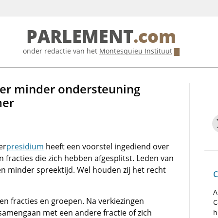
PARLEMENT
.com
onder redactie van het
Montesquieu Instituut
ver minder ondersteuning
mer
er
presidium
heeft een voorstel ingediend over
fracties die zich hebben afgesplitst. Leden van
en minder spreektijd. Wel houden zij het recht
C
A
en fracties en groepen. Na verkiezingen
C
samengaan met een andere fractie of zich
h