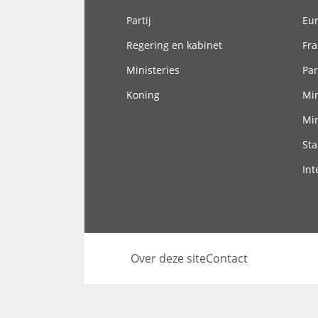
Partij
Eu
Regering en kabinet
Fra
Ministeries
Par
Koning
Min
Min
Sta
Int
Over deze site
Contact
Footer