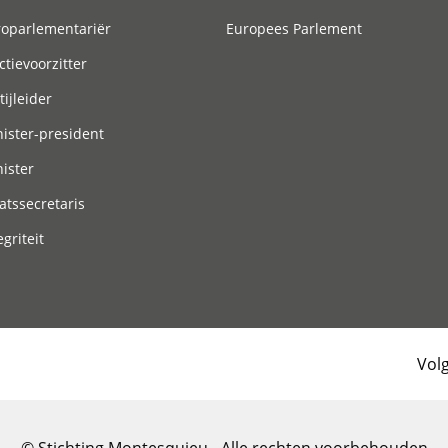
roparlementariër
Europees Parlement
ctievoorzitter
tijleider
ister-president
ister
atssecretaris
egriteit
Vol
© Stichting Montesquieu - Alle rechten voorbehouden