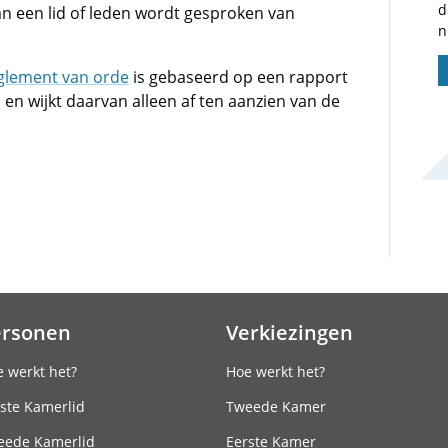
d
van een lid of leden wordt gesproken van
n
glement van orde
is gebaseerd op een rapport
n wijkt daarvan alleen af ten aanzien van de
ersonen
Verkiezingen
 werkt het?
Hoe werkt het?
ste Kamerlid
Tweede Kamer
eede Kamerlid
Eerste Kamer