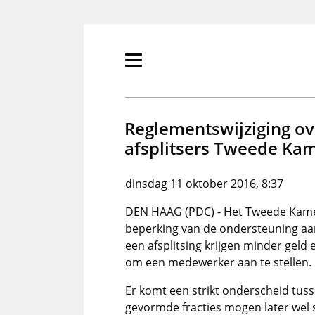
Overslaan
en
naar
de
Primair
inhoud
menu
gaan
tonen/verbergen
Reglementswijziging o
afsplitsers Tweede Ka
dinsdag 11 oktober 2016, 8:37
DEN HAAG (PDC) - Het Tweede Kam
beperking van de ondersteuning aan 
een afsplitsing krijgen minder geld 
om een medewerker aan te stellen.
Er komt een strikt onderscheid tuss
gevormde fracties mogen later wel 