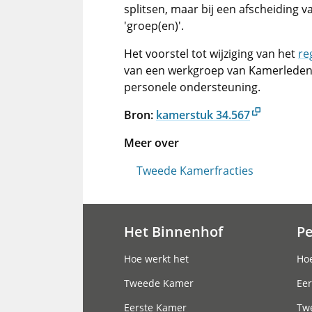
splitsen, maar bij een afscheiding 
'groep(en)'.
Het voorstel tot wijziging van het
re
van een werkgroep van Kamerleden e
personele ondersteuning.
Bron:
kamerstuk 34.567
Meer over
Tweede Kamerfracties
Het Binnenhof
P
Hoofdnavigatie
Hoe werkt het
Hoe
Tweede Kamer
Eer
Eerste Kamer
Tw