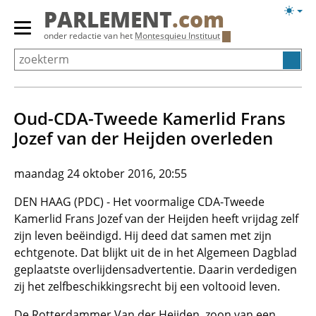
Overslaan
Licht
PARLEMENT
.com
en
weerg
Primair
onder redactie van het
Montesquieu Instituut
naar
menu
de
tonen/verbergen
inhoud
gaan
Oud-CDA-Tweede Kamerlid Frans
Jozef van der Heijden overleden
maandag 24 oktober 2016, 20:55
DEN HAAG (PDC) - Het voormalige CDA-Tweede
Kamerlid Frans Jozef van der Heijden heeft vrijdag zelf
zijn leven beëindigd. Hij deed dat samen met zijn
echtgenote. Dat blijkt uit de in het Algemeen Dagblad
geplaatste overlijdensadvertentie. Daarin verdedigen
zij het zelfbeschikkingsrecht bij een voltooid leven.
De Rotterdammer Van der Heijden, zoon van een