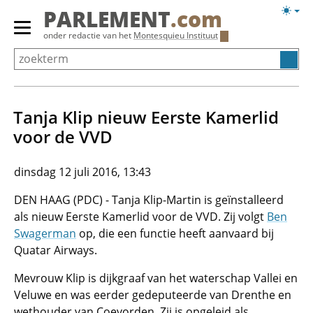
Overslaan
Licht
PARLEMENT
.com
en
weerg
Primair
onder redactie van het
Montesquieu Instituut
naar
menu
de
tonen/verbergen
inhoud
gaan
Tanja Klip nieuw Eerste Kamerlid
voor de VVD
dinsdag 12 juli 2016, 13:43
DEN HAAG (PDC) - Tanja Klip-Martin is geïnstalleerd
als nieuw Eerste Kamerlid voor de VVD. Zij volgt
Ben
Swagerman
op, die een functie heeft aanvaard bij
Quatar Airways.
Mevrouw Klip is dijkgraaf van het waterschap Vallei en
Veluwe en was eerder gedeputeerde van Drenthe en
wethouder van Coevorden. Zij is opgeleid als