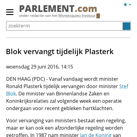
Overslaan
Licht
PARLEMENT
.com
en
weerg
Primair
onder redactie van het
Montesquieu Instituut
naar
menu
de
tonen/verbergen
inhoud
gaan
Blok vervangt tijdelijk Plasterk
woensdag 29 juni 2016, 14:15
DEN HAAG (PDC) - Vanaf vandaag wordt minister
Ronald Plasterk tijdelijk vervangen door minister
Stef
Blok
. De minister van Binnenlandse Zaken en
Koninkrijksrelaties zal volgende week een operatie
ondergaan voor recent gebleken hartklachten.
Voor vervanging van ministers bestaat een regeling,
maar er kan ook een afzonderlijke regeling worden
getroffen. In 1987 nam minister
Jan de Koning
van