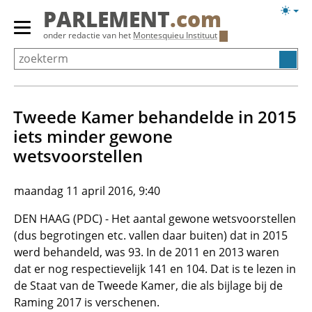
Overslaan
Licht
PARLEMENT
.com
en
weerg
Primair
onder redactie van het
Montesquieu Instituut
naar
menu
de
tonen/verbergen
inhoud
gaan
Tweede Kamer behandelde in 2015
iets minder gewone
wetsvoorstellen
maandag 11 april 2016, 9:40
DEN HAAG (PDC) - Het aantal gewone wetsvoorstellen
(dus begrotingen etc. vallen daar buiten) dat in 2015
werd behandeld, was 93. In de 2011 en 2013 waren
dat er nog respectievelijk 141 en 104. Dat is te lezen in
de Staat van de Tweede Kamer, die als bijlage bij de
Raming 2017 is verschenen.