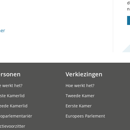
d
n
mer
ersonen
Verkiezingen
 werkt het?
Hoe werkt het?
ste Kamerlid
Tweede Kamer
eede Kamerlid
Eerste Kamer
roparlementariër
Europees Parlement
ctievoorzitter