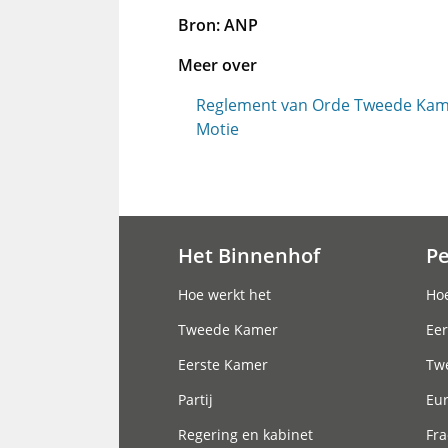
Bron: ANP
Meer over
Reglement van Orde Tweede Ka
Motie
Het Binnenhof
P
Hoofdnavigatie
Hoe werkt het
Hoe
Tweede Kamer
Eer
Eerste Kamer
Tw
Partij
Eu
Regering en kabinet
Fra