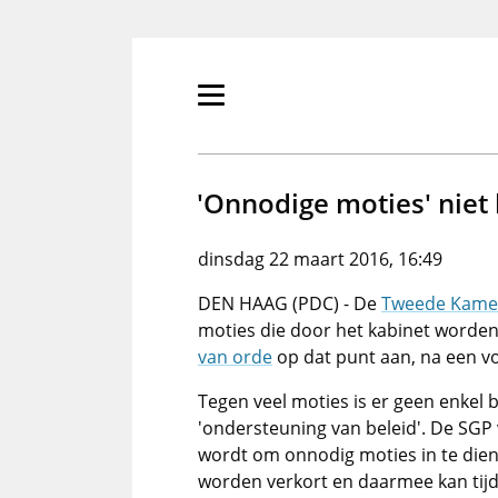
Overslaan
en
naar
de
Primair
inhoud
menu
gaan
tonen/verbergen
'Onnodige moties' niet
dinsdag 22 maart 2016, 16:49
DEN HAAG (PDC) - De
Tweede Kame
moties die door het kabinet word
van orde
op dat punt aan, na een v
Tegen veel moties is er geen enkel 
'ondersteuning van beleid'. De SGP
wordt om onnodig moties in te die
worden verkort en daarmee kan ti