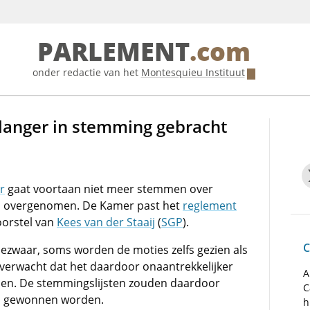
PARLEMENT
.com
onder redactie van het
Montesquieu Instituut
 langer in stemming gebracht
r
gaat voortaan niet meer stemmen over
en overgenomen. De Kamer past het
reglement
oorstel van
Kees van der Staaij
(
SGP
).
C
bezwaar, soms worden de moties zelfs gezien als
 verwacht dat het daardoor onaantrekkelijker
A
nen. De stemmingslijsten zouden daardoor
C
jd gewonnen worden.
h