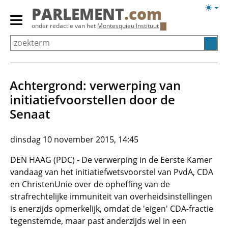
Overslaan
Licht
PARLEMENT
.com
en
weerg
Primair
onder redactie van het
Montesquieu Instituut
naar
menu
de
tonen/verbergen
inhoud
gaan
Achtergrond: verwerping van
initiatiefvoorstellen door de
Senaat
dinsdag 10 november 2015, 14:45
DEN HAAG (PDC) - De verwerping in de Eerste Kamer
vandaag van het initiatiefwetsvoorstel van PvdA, CDA
en ChristenUnie over de opheffing van de
strafrechtelijke immuniteit van overheidsinstellingen
is enerzijds opmerkelijk, omdat de 'eigen' CDA-fractie
tegenstemde, maar past anderzijds wel in een